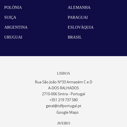
POLÓNIA
ALEMANHA
SUIÇA
PARAGUAI
ARGENTINA
ESLOVÁQUIA
URUGUAI
BRASIL
LISBOA
Rua São João Nº33 Armazém C e D
A-DOS RALHADOS
2710-006 Sintra - Portugal
+351 219 737 580
geral@tdfportugal.pt
Google Maps
AVEIRO