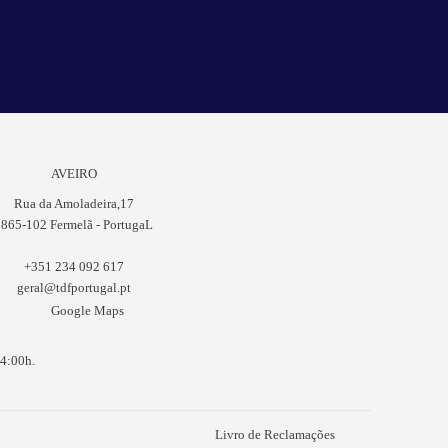
AVEIRO
Rua da Amoladeira,17
865-102 Fermelã - PortugaL
+351 234 092 617
geral@tdfportugal.pt
Google Maps
14:00h.
Livro de Reclamações