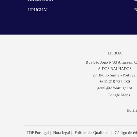
URUGUAI
B
LISBOA
Rua São João Nº33 Armazém C
A-DOS RALHADOS
2710-006 Sintra - Portugal
+351 219 737 580
geral@tdfportugal.pt
Google Maps
Horári
TDF Portugal
Nota legal
Política da Qualidade
Código de ét