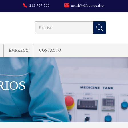
219 737 580
geral@tdfportugal.pt
EMPREGO
CONTACTO
RIOS