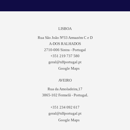
LISBOA
Rua São João Nº33 Armazém C e D
A-DOS RALHADOS
2710-006 Sintra - Portugal
+351 219 737 580
geral@tdfportugal.pt
Google Maps
AVEIRO
Rua da Amoladeira,17
3865-102 Fermelã - PortugaL
+351 234 092 617
geral@tdfportugal.pt
Google Maps