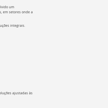
olvido um
s, em setores onde a
ções integrais.
oluções ajustadas às