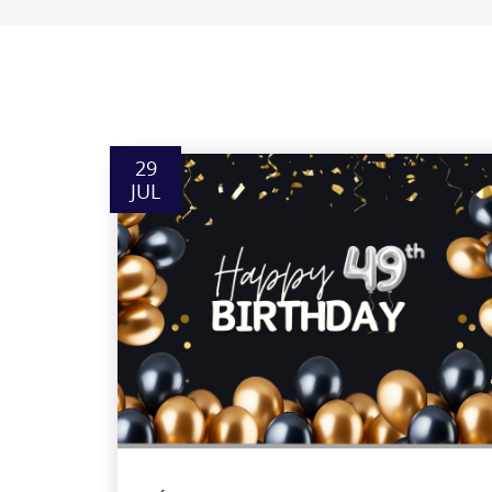
29
JUL