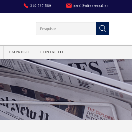
219 737 580
geral@tdfportugal.pt
EMPREGO
CONTACTO