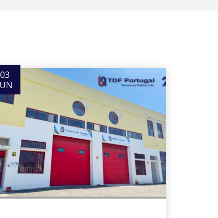
03
JUN