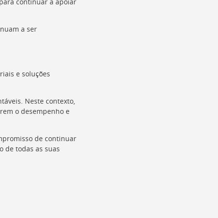
para continuar a apoiar
tinuam a ser
iais e soluções
táveis. Neste contexto,
horem o desempenho e
ompromisso de continuar
o de todas as suas