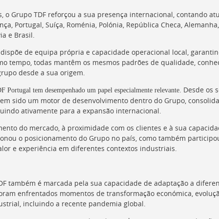
s, o Grupo TDF reforçou a sua presença internacional, contando at
nça, Portugal, Suíça, Roménia, Polónia, República Checa, Alemanha,
ia e Brasil.
s dispõe de equipa própria e capacidade operacional local, garant
smo tempo, todas mantêm os mesmos padrões de qualidade, conhec
grupo desde a sua origem.
. Desde os 
F Portugal tem desempenhado um papel especialmente relevante
tem sido um motor de desenvolvimento dentro do Grupo, consolid
buindo ativamente para a expansão internacional.
ento do mercado, à proximidade com os clientes e à sua capacida
ionou o posicionamento do Grupo no país, como também participo
alor e experiência em diferentes contextos industriais.
TDF também é marcada pela sua capacidade de adaptação a diferen
foram enfrentados momentos de transformação económica, evoluçã
strial, incluindo a recente pandemia global.