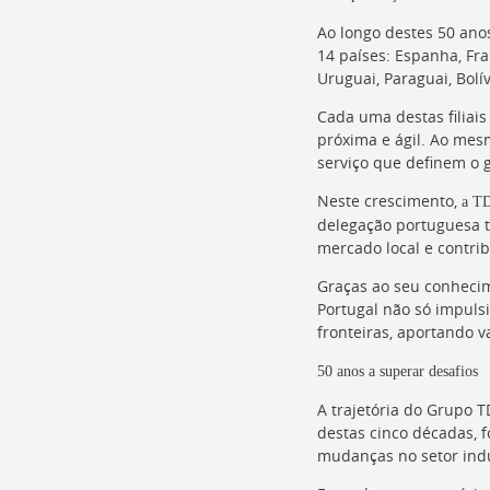
Ao longo destes 50 ano
14 países: Espanha, Fra
Uruguai, Paraguai, Bolív
Cada uma destas filiai
próxima e ágil. Ao me
serviço que definem o 
Neste crescimento,
a TD
delegação portuguesa 
mercado local e contri
Graças ao seu conhecim
Portugal não só impuls
fronteiras, aportando v
50 anos a superar desafios
A trajetória do Grupo 
destas cinco décadas, 
mudanças no setor indu