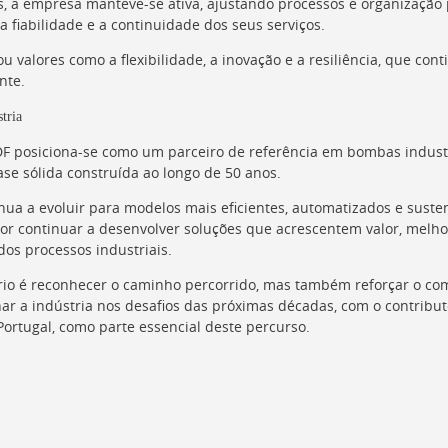
s, a empresa manteve-se ativa, ajustando processos e organização 
 a fiabilidade e a continuidade dos seus serviços.
ou valores como a flexibilidade, a inovação e a resiliência, que con
nte.
tria
F posiciona-se como um parceiro de referência em bombas industr
se sólida construída ao longo de 50 anos.
inua a evoluir para modelos mais eficientes, automatizados e susten
or continuar a desenvolver soluções que acrescentem valor, mel
os processos industriais.
ário é reconhecer o caminho percorrido, mas também reforçar o c
ar a indústria nos desafios das próximas décadas, com o contribut
F Portugal, como parte essencial deste percurso.