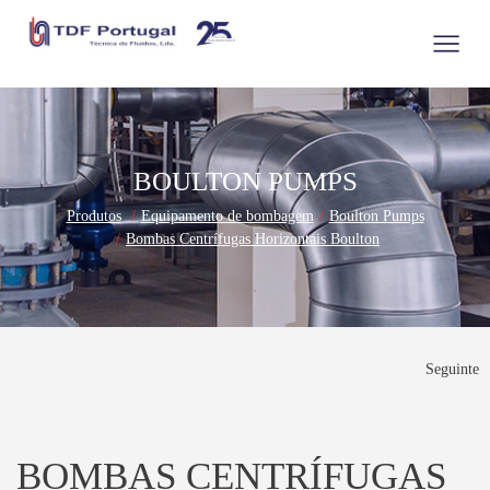
BOULTON PUMPS
Produtos
Equipamento de bombagem
Boulton Pumps
Bombas Centrífugas Horizontais Boulton
Seguinte
BOMBAS CENTRÍFUGAS