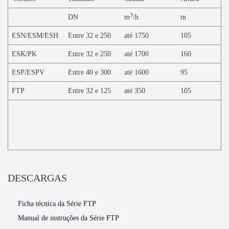
3
DN
m
/h
m
ESN/ESM/ESH
Entre 32 e 250
até 1750
105
ESK/PK
Entre 32 e 250
até 1700
160
ESP/ESPV
Entre 40 e 300
até 1600
95
FTP
Entre 32 e 125
até 350
105
DESCARGAS
Ficha técnica da Série FTP
Manual de instruções da Série FTP