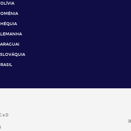
OLÍVIA
ROMÉNIA
CHÉQUIA
ALEMANHA
PARAGUAI
ESLOVÁQUIA
RASIL
C e D
3
l