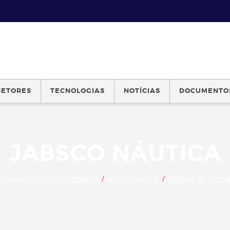
SETORES
TECNOLOGIAS
NOTÍCIAS
DOCUMENTO
JABSCO NÁUTICA
Equipamento de bombagem
Jabsco Náutica
Bombas de Pressã