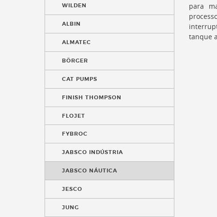
para ma
WILDEN
processo
ALBIN
interru
tanque 
ALMATEC
BÖRGER
CAT PUMPS
FINISH THOMPSON
FLOJET
FYBROC
JABSCO INDÚSTRIA
JABSCO NÁUTICA
JESCO
JUNG