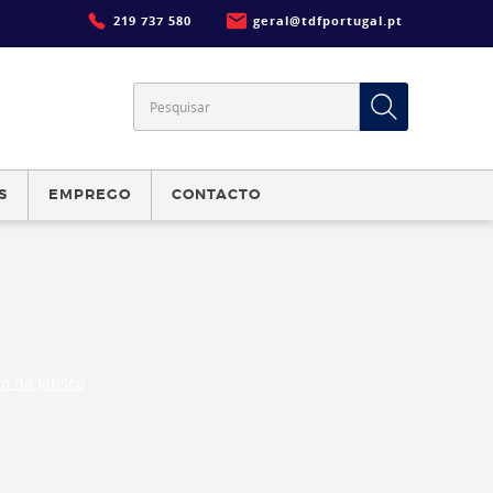
219 737 580
geral@tdfportugal.pt
S
EMPREGO
CONTACTO
o da Jabsco