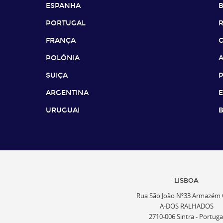
ESPANHA
B
PORTUGAL
FRANÇA
POLÓNIA
SUIÇA
ARGENTINA
URUGUAI
B
LISBOA
Rua São João Nº33 Armazém 
A-DOS RALHADOS
2710-006 Sintra - Portuga