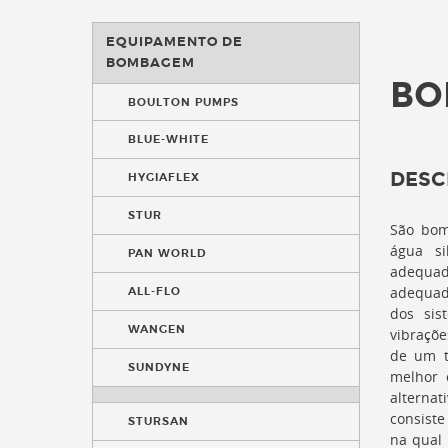
EQUIPAMENTO DE
BOMBAGEM
BO
BOULTON PUMPS
BLUE-WHITE
DESC
HYGIAFLEX
STUR
São bom
água s
PAN WORLD
adequad
adequad
ALL-FLO
dos sis
WANGEN
vibraçõe
de um t
SUNDYNE
melhor 
alterna
consist
STURSAN
na qual 