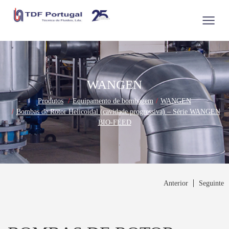
WANGEN
Produtos
Equipamento de bombagem
WANGEN
Bombas de Rotor Helicoidal (cavidade progressiva) – Série WANGEN
BIO-FEED
Anterior
Seguinte