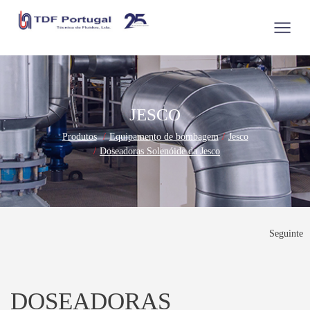
JESCO
Produtos
Equipamento de bombagem
Jesco
Doseadoras Solenóide da Jesco
Seguinte
DOSEADORAS