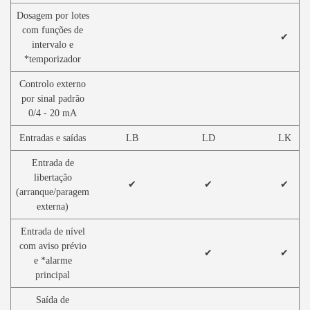
Dosagem por lotes
com funções de
✔
intervalo e
*temporizador
Controlo externo
por sinal padrão
0/4 - 20 mA
Entradas e saídas
LB
LD
LK
Entrada de
libertação
✔
✔
✔
(arranque/paragem
externa)
Entrada de nível
com aviso prévio
✔
✔
e *alarme
principal
Saída de