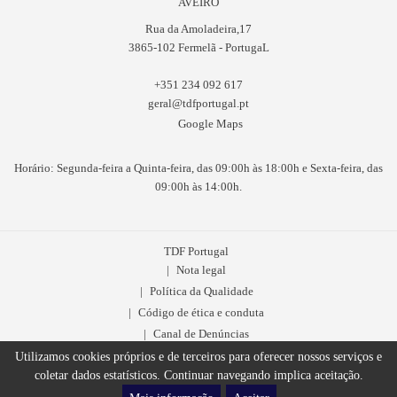
AVEIRO
Rua da Amoladeira,17
3865-102 Fermelã - PortugaL
+351 234 092 617
geral@tdfportugal.pt
Google Maps
Horário: Segunda-feira a Quinta-feira, das 09:00h às 18:00h e Sexta-feira, das
09:00h às 14:00h.
TDF Portugal
Nota legal
Política da Qualidade
Código de ética e conduta
Canal de Denúncias
Utilizamos cookies próprios e de terceiros para oferecer nossos serviços e
Livro de Reclamações
coletar dados estatísticos. Continuar navegando implica aceitação.