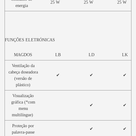
25 W
25 W
25 W
energia
FUNÇÕES ELETRÓNICAS
MAGDOS
LB
LD
LK
Ventilação da
cabeça doseadora
✔
✔
✔
(versão de
plástico)
Visualização
gráfica (*com
✔
✔
menu
multilíngue)
Proteção por
✔
✔
palavra-passe