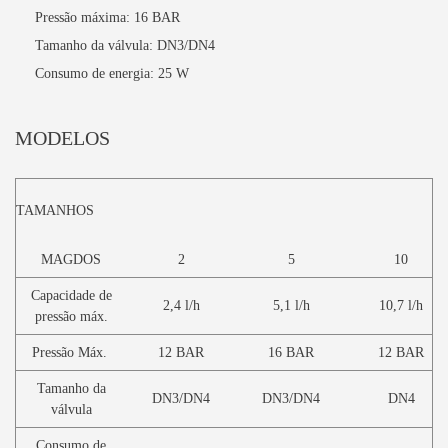
Pressão máxima: 16 BAR
Tamanho da válvula: DN3/DN4
Consumo de energia: 25 W
MODELOS
TAMANHOS
MAGDOS
2
5
10
Capacidade de
2,4
l/h
5,1
l/h
10,7
l/h
pressão máx.
Pressão Máx.
12 BAR
16
BAR
12
BAR
Tamanho da
DN3/DN4
DN3/DN4
DN4
válvula
Consumo de