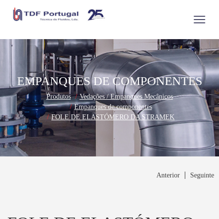
EMPANQUES DE COMPONENTES
Produtos
Vedações / Empanques Mecânicos
Empanques de componentes
FOLE DE ELASTÓMERO DA STRAMEK
Anterior
Seguinte