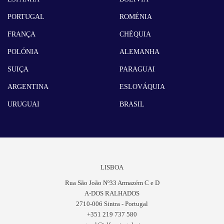
PORTUGAL
ROMÉNIA
FRANÇA
CHÉQUIA
POLÓNIA
ALEMANHA
SUIÇA
PARAGUAI
ARGENTINA
ESLOVÁQUIA
URUGUAI
BRASIL
LISBOA
Rua São João Nº33 Armazém C e D
A-DOS RALHADOS
2710-006 Sintra - Portugal
+351 219 737 580