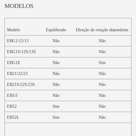
MODELOS
Modelo
Equilibrado
D
ireção de rotação dependente
EBG1/12/13
Não
Não
EBG1S/12S/13S
Não
Não
EBG1E
Não
Sim
EB21/22/23
Não
Não
EB21S/22S/23S
Não
Não
EB5/J
Não
Não
EB52
Sim
Não
EB52L
Sim
Não