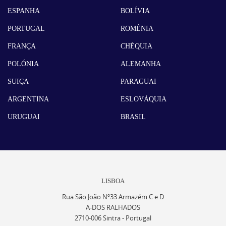
ESPANHA
BOLÍVIA
PORTUGAL
ROMÉNIA
FRANÇA
CHÉQUIA
POLÓNIA
ALEMANHA
SUIÇA
PARAGUAI
ARGENTINA
ESLOVÁQUIA
URUGUAI
BRASIL
LISBOA
Rua São João Nº33 Armazém C e D
A-DOS RALHADOS
2710-006 Sintra - Portugal