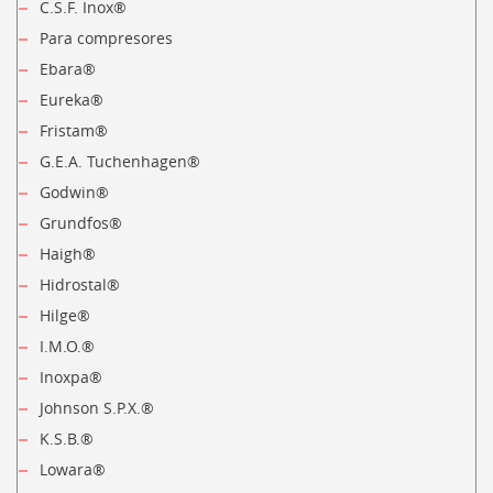
C.S.F. Inox®
Para compresores
Ebara®
Eureka®
Fristam®
G.E.A. Tuchenhagen®
Godwin®
Grundfos®
Haigh®
Hidrostal®
Hilge®
I.M.O.®
Inoxpa®
Johnson S.P.X.®
K.S.B.®
Lowara®