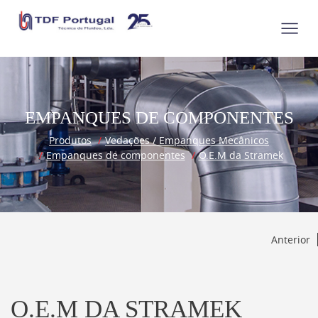
EMPANQUES DE COMPONENTES
Produtos
Vedações / Empanques Mecânicos
Empanques de componentes
O.E.M da Stramek
Anterior
O.E.M DA STRAMEK