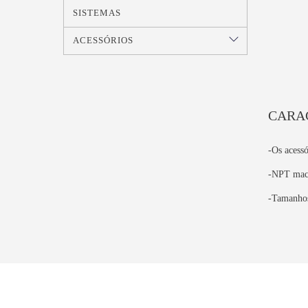
SISTEMAS
ACESSÓRIOS
CARAC
-Os acessó
-NPT macho
-Tamanhos