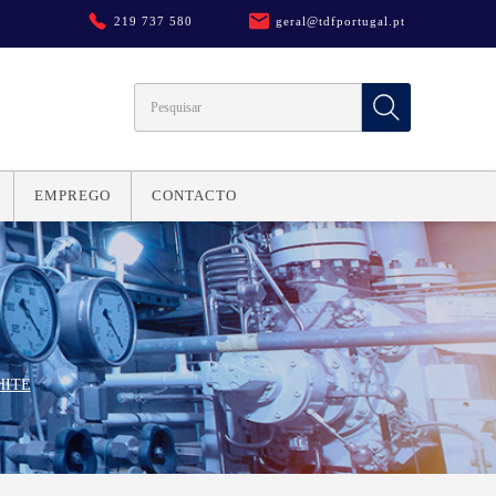
219 737 580
geral@tdfportugal.pt
EMPREGO
CONTACTO
HITE