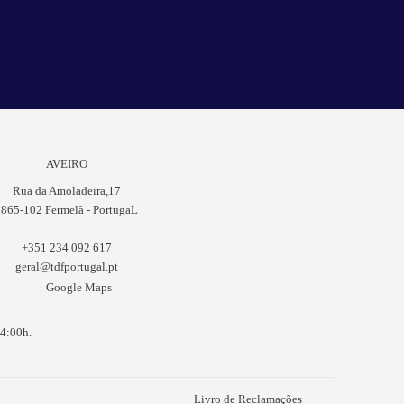
AVEIRO
Rua da Amoladeira,17
865-102 Fermelã - PortugaL
+351 234 092 617
geral@tdfportugal.pt
Google Maps
14:00h.
Livro de Reclamações