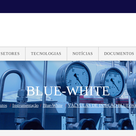
SETORES
TECNOLOGIAS
NOTÍCIAS
DOCUMENTOS
BLUE-WHITE
utos
Instrumentação
Blue-White
VÁLVULAS DE INJEÇÃO BLUE-W