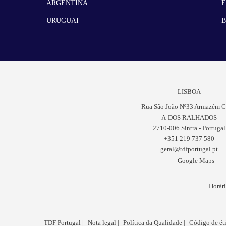
ARGENTINA
URUGUAI
B
LISBOA
Rua São João Nº33 Armazém C
A-DOS RALHADOS
2710-006 Sintra - Portugal
+351 219 737 580
geral@tdfportugal.pt
Google Maps
Horári
TDF Portugal
Nota legal
Política da Qualidade
Código de ét