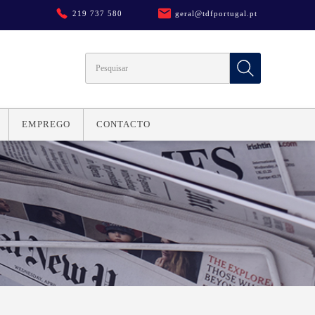
219 737 580
geral@tdfportugal.pt
EMPREGO
CONTACTO