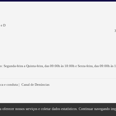
 e D
3
o: Segunda-feira a Quinta-feira, das 09:00h às 18:00h e Sexta-feira, das 09:00h às 
ica e conduta
Canal de Denúncias
a oferecer nossos serviços e coletar dados estatísticos. Continuar navegando im