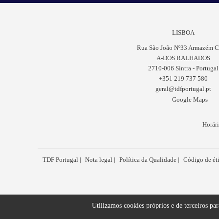
LISBOA
Rua São João Nº33 Armazém C
A-DOS RALHADOS
2710-006 Sintra - Portugal
+351 219 737 580
geral@tdfportugal.pt
Google Maps
Horári
TDF Portugal
Nota legal
Política da Qualidade
Código de ét
Utilizamos cookies próprios e de terceiros par