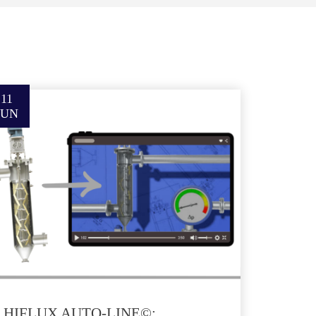
11
JUN
HIFLUX AUTO-LINE©: