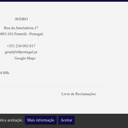
AVEIRO
Rua da Amoladeira,17
865-102 Fermelã - PortugaL
+351 234 092 617
geral@tdfportugal.pt
Google Maps
14:00h.
Livro de Reclamações
plica aceitação.
Mais informação
Aceitar