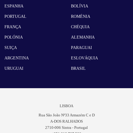
ESPANHA
BOLÍVIA
PORTUGAL
ROMÉNIA
FRANÇA
CHÉQUIA
POLÓNIA
ALEMANHA
SUIÇA
PARAGUAI
ARGENTINA
ESLOVÁQUIA
URUGUAI
BRASIL
LISBOA
Rua São João Nº33 Armazém C e D
A-DOS RALHADOS
2710-006 Sintra - Portugal