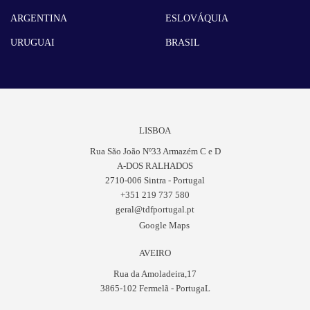
ARGENTINA
ESLOVÁQUIA
URUGUAI
BRASIL
LISBOA
Rua São João Nº33 Armazém C e D
A-DOS RALHADOS
2710-006 Sintra - Portugal
+351 219 737 580
geral@tdfportugal.pt
Google Maps
AVEIRO
Rua da Amoladeira,17
3865-102 Fermelã - PortugaL